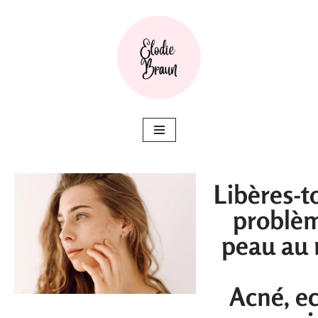
Aller
au
contenu
Libères-to
problè
peau au 
Acné, e